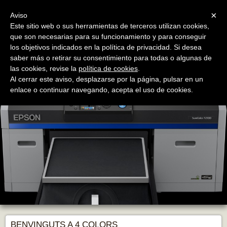
Menu
×
Aviso
Este sitio web o sus herramientas de terceros utilizan cookies,
que son necesarias para su funcionamiento y para conseguir
los objetivos indicados en la política de privacidad. Si desea
saber más o retirar su consentimiento para todas o algunas de
las cookies, revise la
política de cookies
.
4 colors
Al cerrar este aviso, desplazarse por la página, pulsar en un
Pintor Domènech Farré, 3 - Tel. 93 555 67 74 - 4colors@4colors.cat
enlace o continuar navegando, acepta el uso de cookies.
BENVINGUTS A 4 COLORS